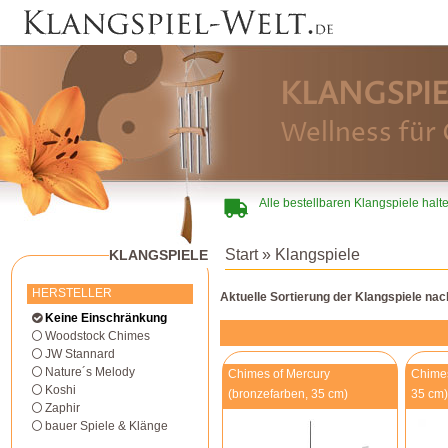
KLANGSPIE
Wellness für 
Alle bestellbaren Klangspiele halt
Start
» Klangspiele
KLANGSPIELE
HERSTELLER
Aktuelle Sortierung der Klangspiele na
Keine Einschränkung
Woodstock Chimes
JW Stannard
Nature´s Melody
Chimes of Mercury
Chimes
Koshi
(bronzefarben, 35 cm)
35 cm)
Zaphir
bauer Spiele & Klänge