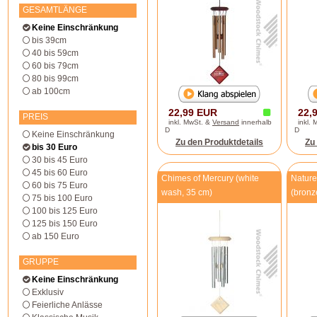
GESAMTLÄNGE
Keine Einschränkung
bis 39cm
40 bis 59cm
60 bis 79cm
80 bis 99cm
ab 100cm
22,99 EUR
22,
PREIS
inkl. MwSt. &
Versand
innerhalb
inkl.
D
D
Keine Einschränkung
Zu den Produktdetails
Zu
bis 30 Euro
30 bis 45 Euro
45 bis 60 Euro
Chimes of Mercury (white
Natur
60 bis 75 Euro
wash, 35 cm)
(bronz
75 bis 100 Euro
100 bis 125 Euro
125 bis 150 Euro
ab 150 Euro
GRUPPE
Keine Einschränkung
Exklusiv
Feierliche Anlässe