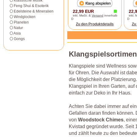
Klassische Musik
Feng Shui & Esoterik
22,99 EUR
22,
Edelsteine & Mineralien
inkl. MwSt. &
Versand
innerhalb
inkl.
Windglocken
D
D
Planeten
Zu den Produktdetails
Zu
Natur
Asia
Gongs
Klangspielsortiment
Klangspiele sind Wellness sow
für Ohren. Die Auswahl ist dab
die Möglichkeit der Platzierun
Klangspiel in Ihren Garten, auf
einfach zur Deko in Ihr Haus.
Achten Sie dabei immer auf eine
Gefallen daran finden können.
von
Woodstock Chimes
, ein
Kvistad gegründet wurde. Seit 
und zählt heute zu den bedeute