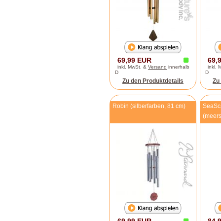
69,99 EUR
69,
inkl. MwSt. &
Versand
innerhalb
inkl.
D
D
Zu den Produktdetails
Zu
Robin (silberfarben, 81 cm)
SeaSc
(meers