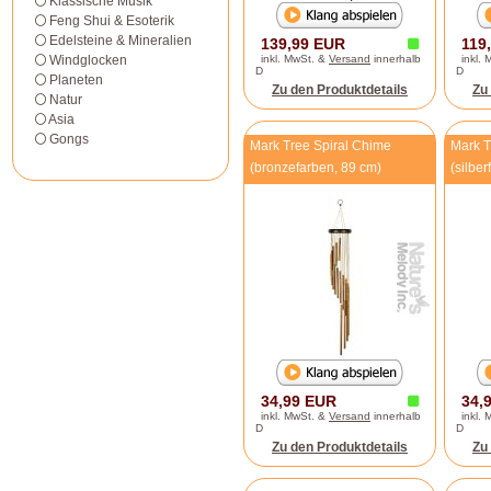
Klassische Musik
Feng Shui & Esoterik
Edelsteine & Mineralien
139,99 EUR
119
Windglocken
inkl. MwSt. &
Versand
innerhalb
inkl.
D
D
Planeten
Zu den Produktdetails
Zu
Natur
Asia
Gongs
Mark Tree Spiral Chime
Mark T
(bronzefarben, 89 cm)
(silbe
34,99 EUR
34,
inkl. MwSt. &
Versand
innerhalb
inkl.
D
D
Zu den Produktdetails
Zu