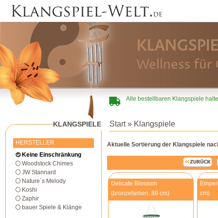
KLANGSPIE
Wellness für 
Alle bestellbaren Klangspiele halt
Start
» Klangspiele
KLANGSPIELE
HERSTELLER
Aktuelle Sortierung der Klangspiele na
Keine Einschränkung
Woodstock Chimes
JW Stannard
Nature´s Melody
Delicate Blossom
Empero
Koshi
(bronzefarben, 89 cm)
cm)
Zaphir
bauer Spiele & Klänge