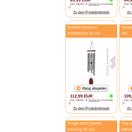
69,99 EUR
84,
inkl. MwSt. &
Versand
innerhalb
inkl.
D
D
Zu den Produktdetails
Zu
Spanish Flamenco
Taj Ma
(silberfarben, 91 cm)
cm)
112,99 EUR
109
inkl. MwSt. &
Versand
innerhalb
inkl.
D
D
Zu den Produktdetails
Zu
Temple Bells Quintett
Tree o
(messing, 81 cm)
(silbe