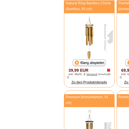
Natural Ring Bamboo Chime
Pache
(Bambus, 93 cm)
(bronz
39,99 EUR
69,
inkl. MwSt. &
Versand
innerhalb
inkl.
D
D
Zu den Produktdetails
Zu
Premium (bronzefarben, 91
Premiu
cm)