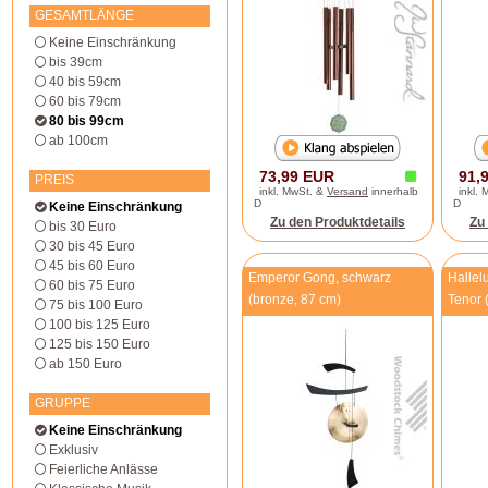
GESAMTLÄNGE
Keine Einschränkung
bis 39cm
40 bis 59cm
60 bis 79cm
80 bis 99cm
ab 100cm
73,99 EUR
91,
PREIS
inkl. MwSt. &
Versand
innerhalb
inkl.
D
D
Keine Einschränkung
Zu den Produktdetails
Zu
bis 30 Euro
30 bis 45 Euro
45 bis 60 Euro
Emperor Gong, schwarz
Hallel
60 bis 75 Euro
(bronze, 87 cm)
Tenor 
75 bis 100 Euro
100 bis 125 Euro
125 bis 150 Euro
ab 150 Euro
GRUPPE
Keine Einschränkung
Exklusiv
Feierliche Anlässe