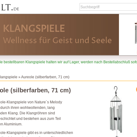
KLANGSPIELE
Wellness für Geist und Seele
le bestellbaren Klangspiele halten wir auf Lager, werden nach Bestellabschluß sofo
langspiele
» Aureole (silberfarben, 71 cm)
ole (silberfarben, 71 cm)
eole-Klangspiele von Nature´s Melody
 durch ihren wohlwollenden, lang
nden Klang. Die Klangröhren sind
schichtet und bestehen aus zum Teil
en Aluminium.
ole-Klangspiele gibt es in unterschiedlichen