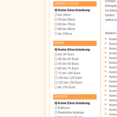
Größen,
GESAMTLÄNGE
Klangsp
Keine Einschränkung
hochklas
bis 39cm
Garten, 
40 bis 59cm
selbst v
60 bis 79cm
80 bis 99cm
Weitere
ab 100cm
Aureo
PREIS
Aureo
Aureo
Keine Einschränkung
Aureo
bis 30 Euro
Aureo
30 bis 45 Euro
Aureo
45 bis 60 Euro
Aureo
60 bis 75 Euro
Aureo
75 bis 100 Euro
Aureo
100 bis 125 Euro
Aureo
125 bis 150 Euro
Aureo
ab 150 Euro
Aureo
Aureo
GRUPPE
Aureo
Keine Einschränkung
Aureo
Exklusiv
Aureo
Feierliche Anlässe
Aureo