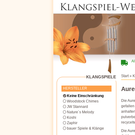
Al
Start
»
K
KLANGSPIELE
Aure
HERSTELLER
Keine Einschränkung
Die Aur
Woodstock Chimes
gefallen
JW Stannard
anhalte
Nature´s Melody
pulverbe
Koshi
recycelt
Zaphir
bauer Spiele & Klänge
Die Aure