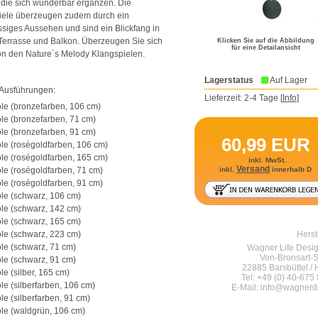
 die sich wunderbar ergänzen. Die
iele überzeugen zudem durch ein
siges Aussehen und sind ein Blickfang in
Terrasse und Balkon. Überzeugen Sie sich
Klicken Sie auf die Abbildung
für eine Detailansicht
on den Nature´s Melody Klangspielen.
Lagerstatus
Auf Lager
 Ausführungen:
Lieferzeit: 2-4 Tage [
Info
]
le (bronzefarben, 106 cm)
le (bronzefarben, 71 cm)
le (bronzefarben, 91 cm)
60,99
EUR
le (roségoldfarben, 106 cm)
le (roségoldfarben, 165 cm)
inkl. MwSt.
Versand
le (roségoldfarben, 71 cm)
inkl.
innerhalb D
le (roségoldfarben, 91 cm)
le (schwarz, 106 cm)
le (schwarz, 142 cm)
le (schwarz, 165 cm)
le (schwarz, 223 cm)
Herst
le (schwarz, 71 cm)
Wagner Life Des
Von-Bronsart-S
le (schwarz, 91 cm)
22885 Barsbüttel /
le (silber, 165 cm)
Tel: +49 (0) 40-675 
le (silberfarben, 106 cm)
E-Mail: info@wagnerd
le (silberfarben, 91 cm)
le (waldgrün, 106 cm)