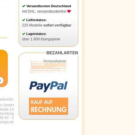
Versandkosten Deutschland
mit DHL: versandkostenfrei
Lieferstatus:
225 Modelle
sofort verfügbar
Lagerstatus:
über 1.600 Klangspiele
BEZAHLARTEN
ellerinfo:
ign GmbH
traße 14
 Hamburg
88 94 - 0
esign.de