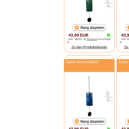
43,99 EUR
43,
inkl. MwSt. &
Versand
innerhalb
inkl.
D
D
Zu den Produktdetails
Zu
Zaphir Sunray (blau)
Zaphir