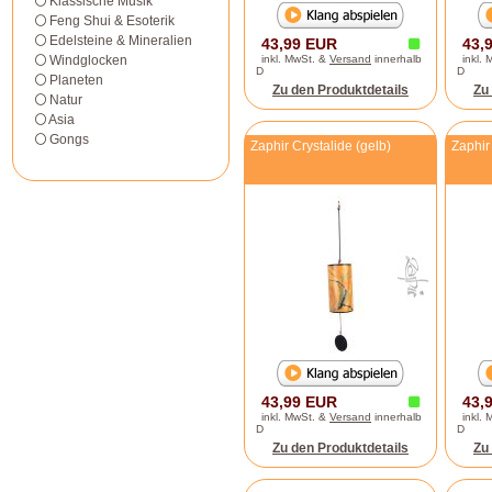
Klassische Musik
Feng Shui & Esoterik
Edelsteine & Mineralien
43,99 EUR
43,
Windglocken
inkl. MwSt. &
Versand
innerhalb
inkl.
D
D
Planeten
Zu den Produktdetails
Zu
Natur
Asia
Gongs
Zaphir Crystalide (gelb)
Zaphir
43,99 EUR
43,
inkl. MwSt. &
Versand
innerhalb
inkl.
D
D
Zu den Produktdetails
Zu