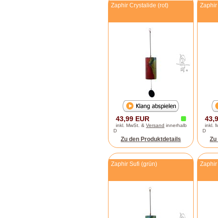
Zaphir Crystalide (rot)
Zaphir 
43,99 EUR
43,
inkl. MwSt. &
Versand
innerhalb
inkl.
D
D
Zu den Produktdetails
Zu
Zaphir Sufi (grün)
Zaphir 