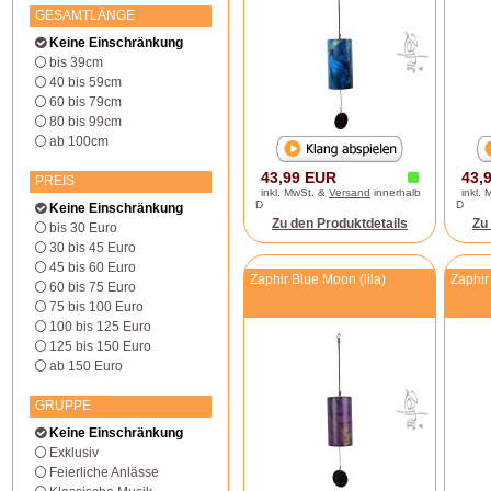
GESAMTLÄNGE
Keine Einschränkung
bis 39cm
40 bis 59cm
60 bis 79cm
80 bis 99cm
ab 100cm
43,99 EUR
43,
PREIS
inkl. MwSt. &
Versand
innerhalb
inkl.
D
D
Keine Einschränkung
Zu den Produktdetails
Zu
bis 30 Euro
30 bis 45 Euro
45 bis 60 Euro
Zaphir Blue Moon (lila)
Zaphir
60 bis 75 Euro
75 bis 100 Euro
100 bis 125 Euro
125 bis 150 Euro
ab 150 Euro
GRUPPE
Keine Einschränkung
Exklusiv
Feierliche Anlässe