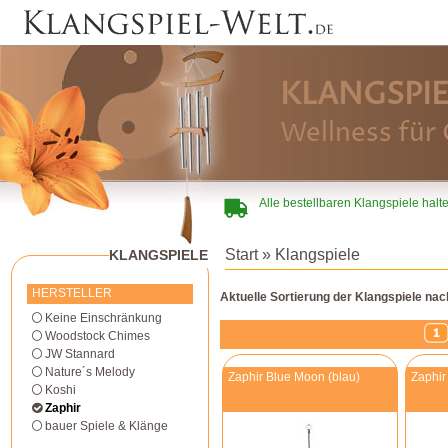
KLANGSPIE
Wellness für 
Alle bestellbaren Klangspiele halt
Start
» Klangspiele
KLANGSPIELE
HERSTELLER
Aktuelle Sortierung der Klangspiele na
Keine Einschränkung
Woodstock Chimes
JW Stannard
Nature´s Melody
Zaphir Blue Moon (blau)
Zaphir
Koshi
Zaphir
bauer Spiele & Klänge