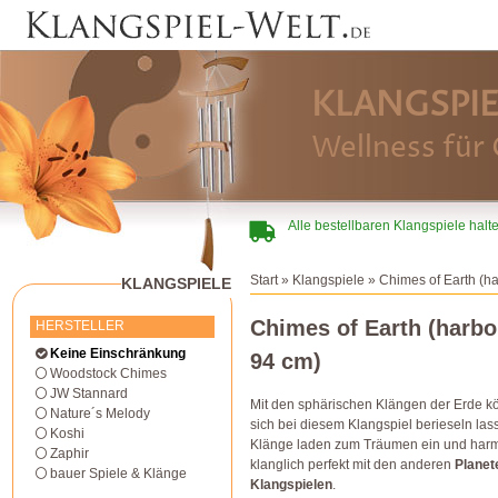
KLANGSPIE
Wellness für 
Alle bestellbaren Klangspiele halt
Start
»
Klangspiele
» Chimes of Earth (ha
KLANGSPIELE
Chimes of Earth (harbo
HERSTELLER
Keine Einschränkung
94 cm)
Woodstock Chimes
JW Stannard
Mit den sphärischen Klängen der Erde k
Nature´s Melody
sich bei diesem Klangspiel berieseln las
Koshi
Klänge laden zum Träumen ein und harm
Zaphir
klanglich perfekt mit den anderen
Planet
bauer Spiele & Klänge
Klangspielen
.