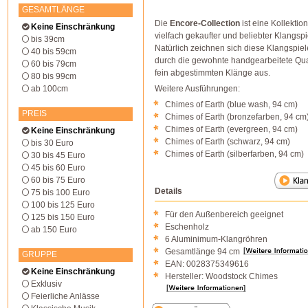
GESAMTLÄNGE
Die
Encore-Collection
ist eine Kollektio
Keine Einschränkung
vielfach gekaufter und beliebter Klangspi
bis 39cm
Natürlich zeichnen sich diese Klangspiel
40 bis 59cm
durch die gewohnte handgearbeitete Qual
60 bis 79cm
fein abgestimmten Klänge aus.
80 bis 99cm
ab 100cm
Weitere Ausführungen:
Chimes of Earth (blue wash, 94 cm)
PREIS
Chimes of Earth (bronzefarben, 94 cm
Chimes of Earth (evergreen, 94 cm)
Keine Einschränkung
Chimes of Earth (schwarz, 94 cm)
bis 30 Euro
Chimes of Earth (silberfarben, 94 cm)
30 bis 45 Euro
45 bis 60 Euro
60 bis 75 Euro
Details
75 bis 100 Euro
100 bis 125 Euro
Für den Außenbereich geeignet
125 bis 150 Euro
Eschenholz
ab 150 Euro
6 Aluminimum-Klangröhren
Gesamtlänge 94 cm
GRUPPE
EAN: 0028375349616
Keine Einschränkung
Hersteller: Woodstock Chimes
Exklusiv
Feierliche Anlässe