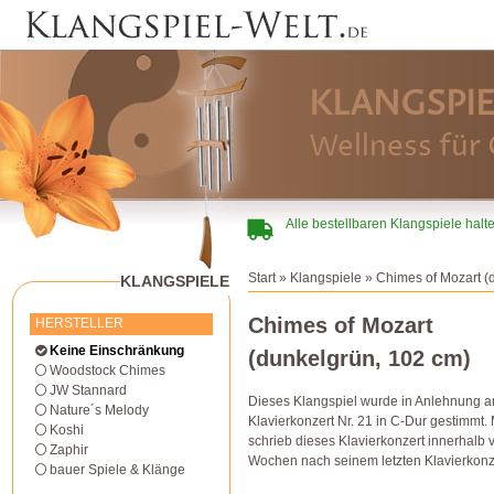
KLANGSPIE
Wellness für 
Alle bestellbaren Klangspiele halt
Start
»
Klangspiele
» Chimes of Mozart (
KLANGSPIELE
Chimes of Mozart
HERSTELLER
Keine Einschränkung
(dunkelgrün, 102 cm)
Woodstock Chimes
JW Stannard
Dieses Klangspiel wurde in Anlehnung a
Nature´s Melody
Klavierkonzert Nr. 21 in C-Dur gestimmt.
Koshi
schrieb dieses Klavierkonzert innerhalb 
Zaphir
Wochen nach seinem letzten Klavierkonze
bauer Spiele & Klänge