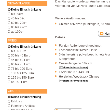
Das Klangspiel wurde zur Anerkennung 
GESAMTLÄNGE
Würdigung von Mozarts 250en Geburtstag
Keine Einschränkung
bis 39cm
40 bis 59cm
Weitere Ausführungen:
60 bis 79cm
Chimes of Mozart (dunkelgrün, 63 cm)
80 bis 99cm
ab 100cm
Details
PREIS
Für den Außenbereich geeignet
Keine Einschränkung
Eschenholz mit Kirsch-Finish
bis 30 Euro
5 dunkelgrüne pulverbeschichtete Al
30 bis 45 Euro
Klangröhren
45 bis 60 Euro
Gesamtlänge ca. 102 cm
60 bis 75 Euro
75 bis 100 Euro
EAN: 0028375143313
100 bis 125 Euro
Hersteller: Woodstock Chimes
125 bis 150 Euro
ab 150 Euro
GRUPPE
Keine Einschränkung
Exklusiv
Feierliche Anlässe